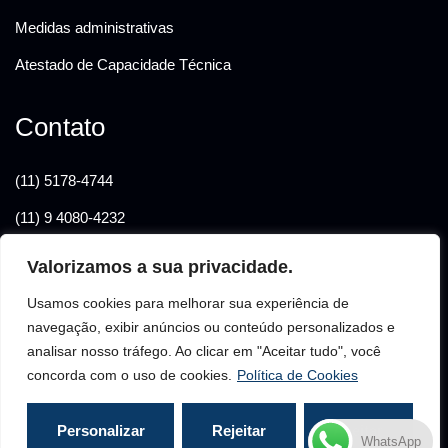
Medidas administrativas
Atestado de Capacidade Técnica
Contato
(11) 5178-4744
(11) 9 4080-4232
elianafelix@hotmail.com
Valorizamos a sua privacidade.
Rua. das Esmeraldas, 395 - sala 122 Bairro Jardim - Santo
Usamos cookies para melhorar sua experiência de
André - CEP - 09090-770
navegação, exibir anúncios ou conteúdo personalizados e
analisar nosso tráfego. Ao clicar em "Aceitar tudo", você
concorda com o uso de cookies.
Política de Cookies
Personalizar
Rejeitar
Aceitar
Copyright © 2026 Eliana Felix de Lima
WhatsApp