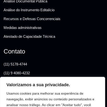
Análise Documental Pública
Análise do Instrumento Editalício
Recursos e Defesas Concorrenciais
Medidas administrativas
Atestado de Capacidade Técnica
Contato
(11) 5178-4744
(11) 9 4080-4232
elianafelix@hotmail.com
Valorizamos a sua privacidade.
Rua. das Esmeraldas, 395 - sala 122 Bairro Jardim - Santo
Usamos cookies para melhorar sua experiência de
André - CEP - 09090-770
navegação, exibir anúncios ou conteúdo personalizados e
analisar nosso tráfego. Ao clicar em "Aceitar tudo", você