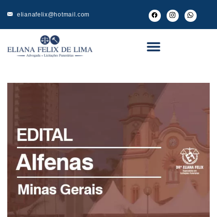
elianafelix@hotmail.com